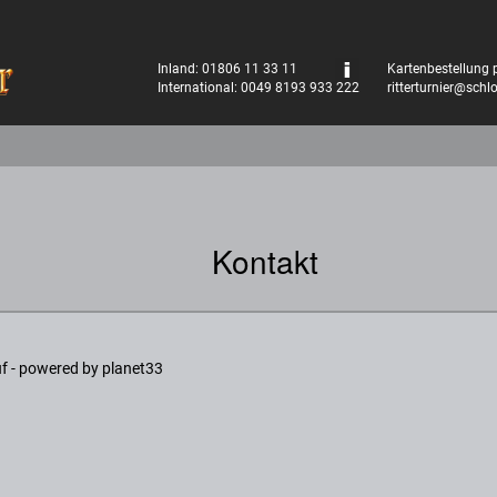
Inland: 01806 11 33 11
Kartenbestellung p
International: 0049 8193 933 222
ritterturnier@schl
Kontakt
f - powered by planet33