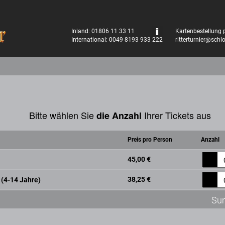
Inland: 01806 11 33 11
Kartenbestellung p
International: 0049 8193 933 222
ritterturnier@schl
Bitte wählen Sie
Ihrer Tickets aus
die Anzahl
Preis pro Person
Anzahl
45,00 €
38,25 €
 (4-14 Jahre)
Su