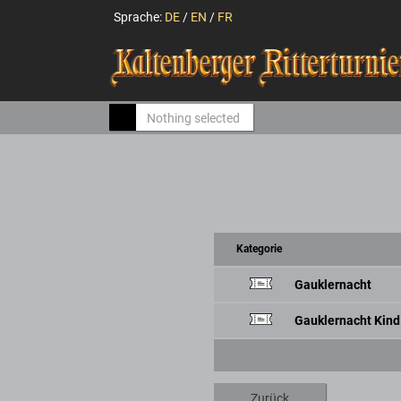
Sprache:
DE
/
EN
/
FR
Nothing selected
Kategorie
Gauklernacht
Gauklernacht Kind
Zurück