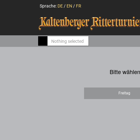
Sprache:
DE
/
EN
/
FR
Nothing selected
Bitte wähle
Freitag