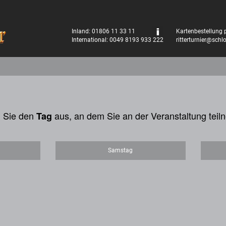
Inland: 01806 11 33 11
Kartenbestellung p
International: 0049 8193 933 222
ritterturnier@schl
n Sie den
aus, an dem Sie an der Veranstaltung tei
Tag
Samstag